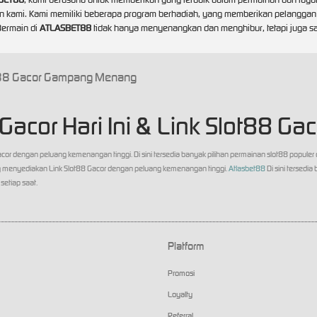
 kami. Kami memiliki beberapa program berhadiah, yang memberikan pelanggan 
Bermain di
ATLASBET88
tidak hanya menyenangkan dan menghibur, tetapi juga s
lot88 Gacor Gampang Menang
 Gacor Hari Ini & Link Slot88 
 Gacor dengan peluang kemenangan tinggi. Di sini tersedia banyak pilihan permainan slot88 popul
 yang menyediakan Link Slot88 Gacor dengan peluang kemenangan tinggi.
Atlasbet88
Di sini tersedi
etiap saat.
Platform
Promosi
Loyalty
Referral