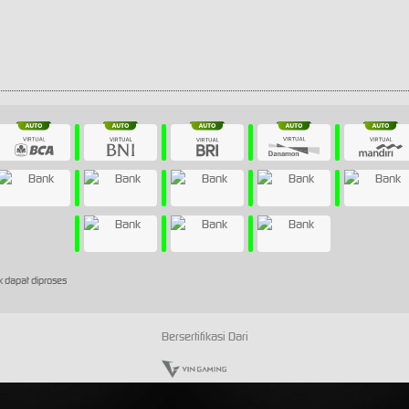
k dapat diproses
Bersertifikasi Dari