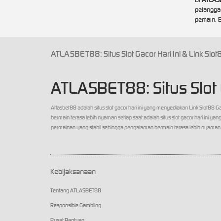
pelanggan
pemain. 
ATLASBET88: Situs Slot Gacor Hari Ini & Link S
ATLASBET88: Situs Slot
Atlasbet88 adalah situs slot gacor hari ini yang menyediakan Link Slot88
bermain terasa lebih nyaman setiap saat.adalah situs slot gacor hari ini
permainan yang stabil sehingga pengalaman bermain terasa lebih nyaman s
Kebijaksanaan
Tentang ATLASBET88
Responsible Gambling
Pusat Bantuan