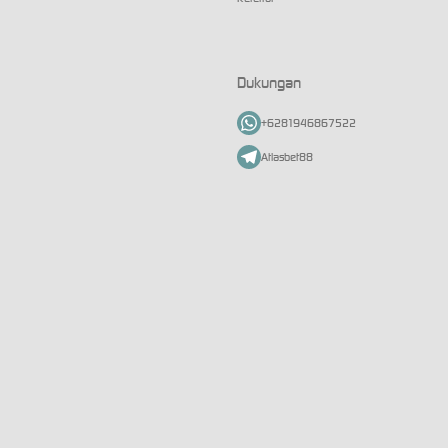
Dukungan
+6281946867522
Atlasbet88