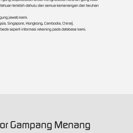
itahuan terlebih dahulu dan semua kemenangan dari taruhan
ggung jawab kami.
sia, Singapore, Hongkong, Cambodia, China).
rbeda seperti informasi rekening pada database kami.
Gacor Gampang Menang