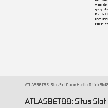
wajar dan
yang dila
Kami tida
Kami tida
Proses Wi
ATLASBET88: Situs Slot Gacor Hari Ini & Link S
ATLASBET88: Situs Slot