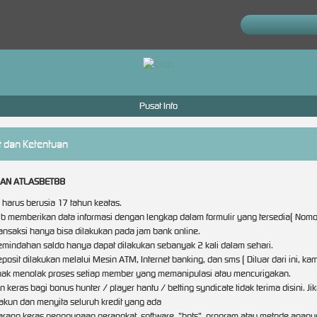
Pusat Info
t dan Ketentuan
AN ATLASBET88
 harus berusia 17 tahun keatas.
b memberikan data informasi dengan lengkap dalam formulir yang tersedia( Nom
ansaksi hanya bisa dilakukan pada jam bank online.
mindahan saldo hanya dapat dilakukan sebanyak 2 kali dalam sehari.
posit dilakukan melalui Mesin ATM, Internet banking, dan sms ( Diluar dari ini, k
hak menolak proses setiap member yang memanipulasi atau mencurigakan.
n keras bagi bonus hunter / player hantu / betting syndicate tidak terima disini. J
kun dan menyita seluruh kredit yang ada
rang keras penggunaan perangkat, software, "bots", program atau metode apapun