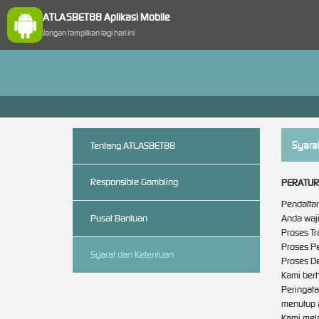
ATLASBET88 Aplikasi Mobile
Jangan tampilkan lagi hari ini
Syara
Tentang ATLASBET88
Responsible Gambling
PERATUR
Pendaftar
Pusat Bantuan
Anda waji
Proses Tr
Proses Pe
Syarat dan Ketentuan
Proses De
Kami ber
Peringata
menutup a
Kami mela