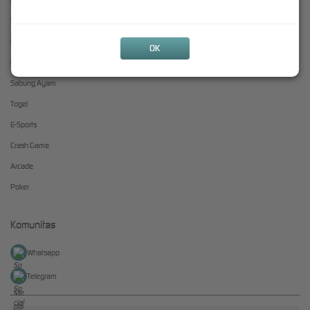
Hot Games
+6281946867522
Slots
Atlasbet88
Live Casino
OK
Olahraga
Sabung Ayam
Togel
E-Sports
Crash Game
Arcade
Poker
Komunitas
Whatsapp
Telegram