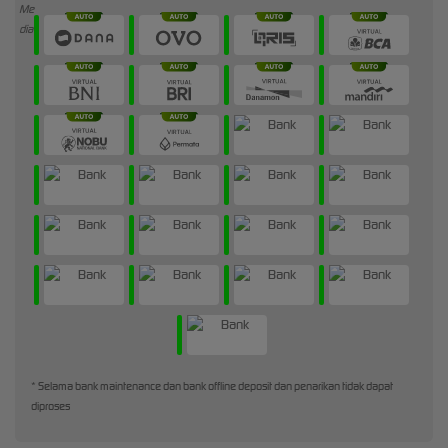
* Selama bank maintenance dan bank offline deposit dan penarikan tidak dapat
diproses