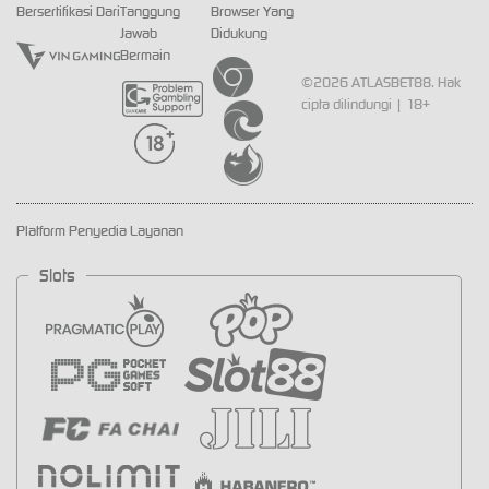
Bersertifikasi Dari
Tanggung
Browser Yang
Jawab
Didukung
Bermain
©2026 ATLASBET88. Hak
cipta dilindungi | 18+
Platform Penyedia Layanan
Slots