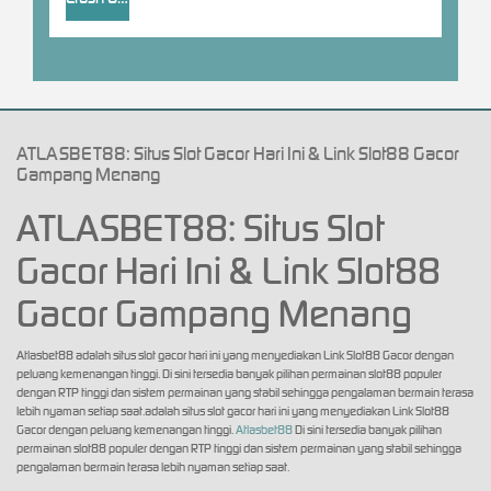
ATLASBET88: Situs Slot Gacor Hari Ini & Link Slot88 Gacor
Gampang Menang
ATLASBET88: Situs Slot
Gacor Hari Ini & Link Slot88
Gacor Gampang Menang
Atlasbet88 adalah situs slot gacor hari ini yang menyediakan Link Slot88 Gacor dengan
peluang kemenangan tinggi. Di sini tersedia banyak pilihan permainan slot88 populer
dengan RTP tinggi dan sistem permainan yang stabil sehingga pengalaman bermain terasa
lebih nyaman setiap saat.adalah situs slot gacor hari ini yang menyediakan Link Slot88
Gacor dengan peluang kemenangan tinggi.
Atlasbet88
Di sini tersedia banyak pilihan
permainan slot88 populer dengan RTP tinggi dan sistem permainan yang stabil sehingga
pengalaman bermain terasa lebih nyaman setiap saat.