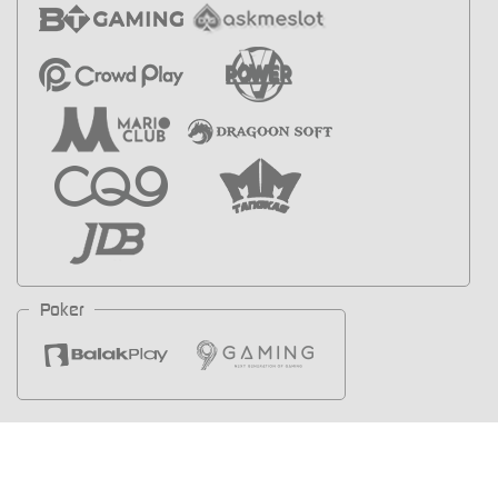
Poker