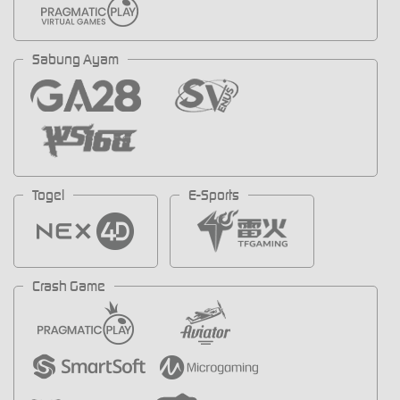
Sabung Ayam
Togel
E-Sports
Crash Game