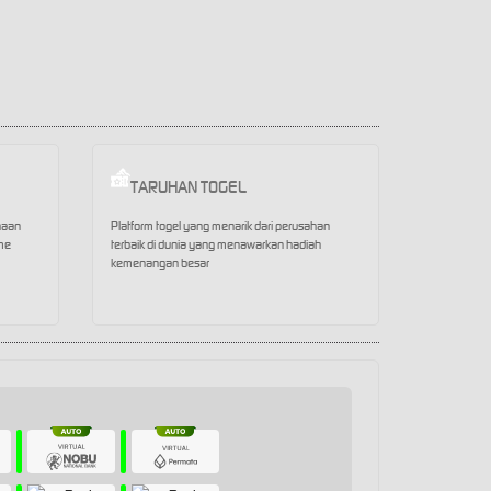
TARUHAN TOGEL
haan
Platform togel yang menarik dari perusahan
ame
terbaik di dunia yang menawarkan hadiah
kemenangan besar