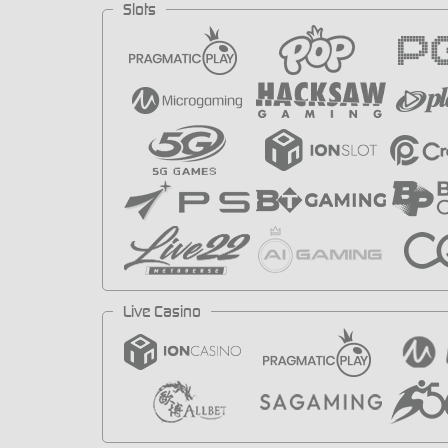
Slots
Live Casino