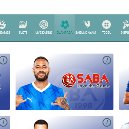
 GAMES
SLOTS
LIVE CASINO
OLAHRAGA
SABUNG AYAM
TOGEL
E-SP
i
i
i
i