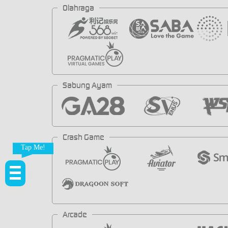
Olahraga
Sabung Ayam
Crash Game
Tap Me!
Arcade