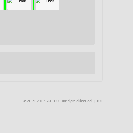
©2026 ATLASBET88. Hak cipta dilindungi | 18+