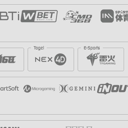
Togel
E-Sports