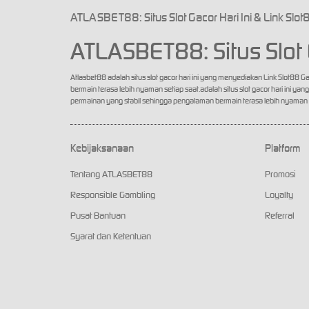
ATLASBET88: Situs Slot Gacor Hari Ini & Link S
ATLASBET88: Situs Slot
Atlasbet88 adalah situs slot gacor hari ini yang menyediakan Link Slot88 
bermain terasa lebih nyaman setiap saat.adalah situs slot gacor hari ini 
permainan yang stabil sehingga pengalaman bermain terasa lebih nyaman s
Kebijaksanaan
Platform
Tentang ATLASBET88
Promosi
Responsible Gambling
Loyalty
Pusat Bantuan
Referral
Syarat dan Ketentuan