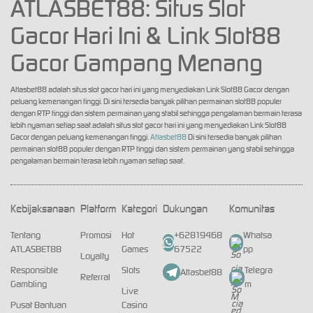
ATLASBET88: Situs Slot
Gacor Hari Ini & Link Slot88
Gacor Gampang Menang
Atlasbet88 adalah situs slot gacor hari ini yang menyediakan Link Slot88 Gacor dengan
peluang kemenangan tinggi. Di sini tersedia banyak pilihan permainan slot88 populer
dengan RTP tinggi dan sistem permainan yang stabil sehingga pengalaman bermain terasa
lebih nyaman setiap saat.adalah situs slot gacor hari ini yang menyediakan Link Slot88
Gacor dengan peluang kemenangan tinggi.
Atlasbet88
Di sini tersedia banyak pilihan
permainan slot88 populer dengan RTP tinggi dan sistem permainan yang stabil sehingga
pengalaman bermain terasa lebih nyaman setiap saat.
Kebijaksanaan
Platform
Kategori
Dukungan
Komunitas
Tentang
Promosi
Hot
+62819468
Whatsa
ATLASBET88
Games
67522
pp
Loyalty
Responsible
Slots
Telegra
Atlasbet88
Referral
Gambling
m
Live
Pusat Bantuan
Casino