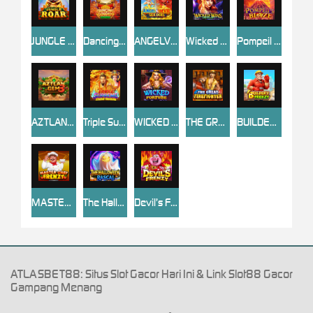
JUNGLE ROAR
Dancing Golden Drums
ANGELVSDEVIL SEA DUEL
Wicked Wins: Crystals
Pompeil Blaze
AZTLAN GEMS3
Triple Supreme Xtreme Treasure
WICKED FORTUNE
THE GREAT FIREFIGHTER
BUILDER'S FRENZY
MASTER CHEF FRENZY
The Halloween Rascal
Devil’s Frenzy
ATLASBET88: Situs Slot Gacor Hari Ini & Link Slot88 Gacor
Gampang Menang