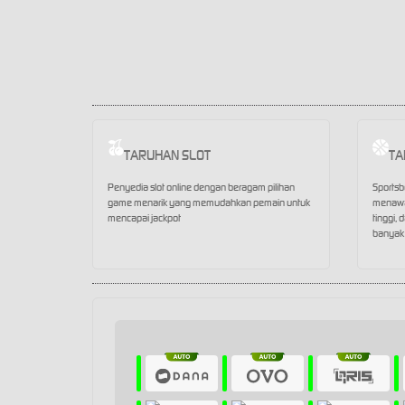
TARUHAN SLOT
TA
Penyedia slot online dengan beragam pilihan
Sportsb
game menarik yang memudahkan pemain untuk
menawar
mencapai jackpot
tinggi,
banyak 