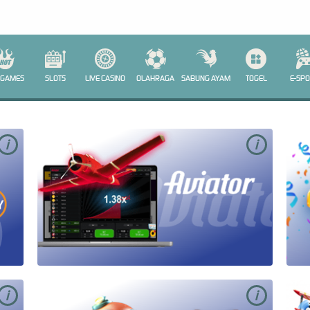
 GAMES
SLOTS
LIVE CASINO
OLAHRAGA
SABUNG AYAM
TOGEL
E-SP
i
i
i
i