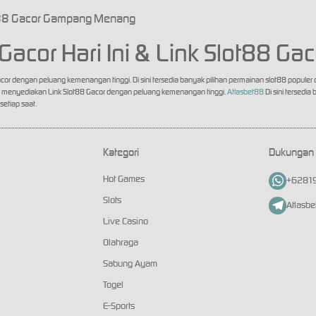
lot88 Gacor Gampang Menang
 Gacor Hari Ini & Link Slot88 
Gacor dengan peluang kemenangan tinggi. Di sini tersedia banyak pilihan permainan slot88 popul
yang menyediakan Link Slot88 Gacor dengan peluang kemenangan tinggi.
Atlasbet88
Di sini tersedi
etiap saat.
Kategori
Dukungan
Hot Games
+6281
Slots
Atlasb
Live Casino
Olahraga
Sabung Ayam
Togel
E-Sports