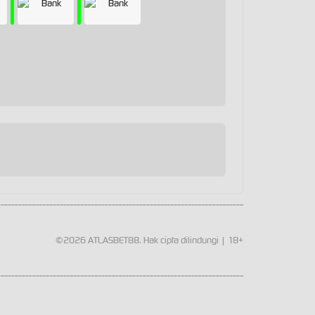
©2026 ATLASBET88. Hak cipta dilindungi | 18+