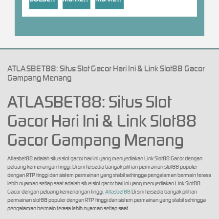
ATLASBET88: Situs Slot Gacor Hari Ini & Link Slot88 Gacor
Gampang Menang
ATLASBET88: Situs Slot
Gacor Hari Ini & Link Slot88
Gacor Gampang Menang
Atlasbet88 adalah situs slot gacor hari ini yang menyediakan Link Slot88 Gacor dengan
peluang kemenangan tinggi. Di sini tersedia banyak pilihan permainan slot88 populer
dengan RTP tinggi dan sistem permainan yang stabil sehingga pengalaman bermain terasa
lebih nyaman setiap saat.adalah situs slot gacor hari ini yang menyediakan Link Slot88
Gacor dengan peluang kemenangan tinggi.
Atlasbet88
Di sini tersedia banyak pilihan
permainan slot88 populer dengan RTP tinggi dan sistem permainan yang stabil sehingga
pengalaman bermain terasa lebih nyaman setiap saat.