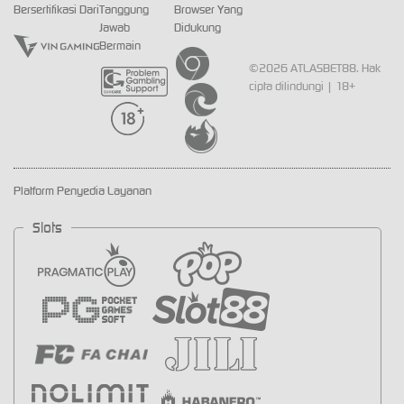
Bersertifikasi Dari
Tanggung
Browser Yang
Jawab
Didukung
Bermain
©2026 ATLASBET88. Hak
cipta dilindungi | 18+
Platform Penyedia Layanan
Slots