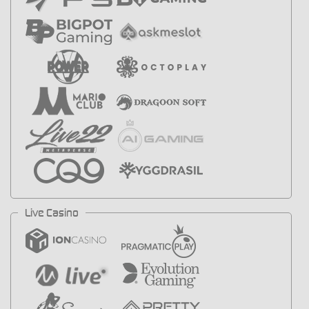
Live Casino