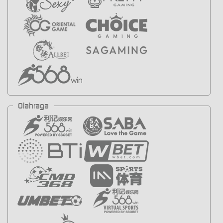
Olahraga