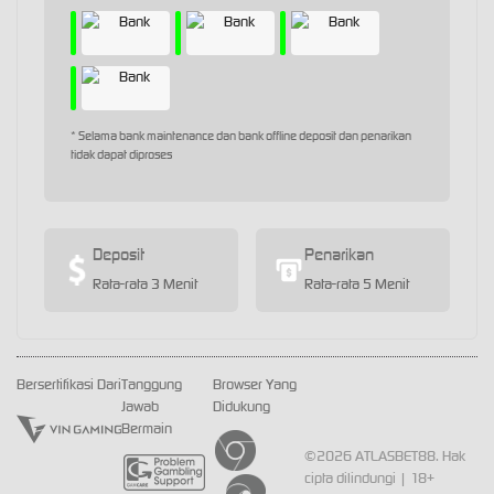
* Selama bank maintenance dan bank offline deposit dan penarikan
tidak dapat diproses
Deposit
Penarikan
Rata-rata 3 Menit
Rata-rata 5 Menit
Bersertifikasi Dari
Tanggung
Browser Yang
Jawab
Didukung
Bermain
©2026 ATLASBET88. Hak
cipta dilindungi | 18+