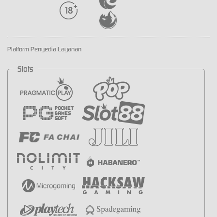
Platform Penyedia Layanan
Slots