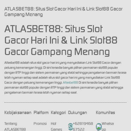
ATLASBET88: Situs Slot Gacor Hari Ini & Link Slot88 Gacor
Gampang Menang
ATLASBET88: Situs Slot
Gacor Hari Ini & Link Slot88
Gacor Gampang Menang
Atlasbet88 adalah situs slot gacor hari ini yang menyediakan Link Slot88 Gacor dengan
peluang kemenangan tinggi. Di sini tersedia banyak pilihan permainan slot88 populer
dengan RTP tinggi dan sistem permainan yang stabil sehingga pengalaman bermain terasa
lebih nyaman setiap saat.adalah situs slot gacor hari ini yang menyediakan Link Slot88
Gacor dengan peluang kemenangan tinggi.
Atlasbet88
Di sini tersedia banyak pilihan
permainan slot88 populer dengan RTP tinggi dan sistem permainan yang stabil sehingga
pengalaman bermain terasa lebih nyaman setiap saat.
Kebijaksanaan
Platform
Kategori
Dukungan
Komunitas
Tentang
Promosi
Hot
+62819468
Whatsa
ATLASBET88
Games
67522
pp