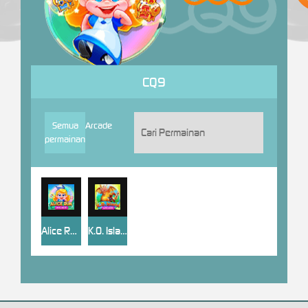
CQ9
Semua
Arcade
permainan
Alice Run
K.O. Island