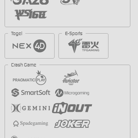
Togel
E-Sports
Crash Game