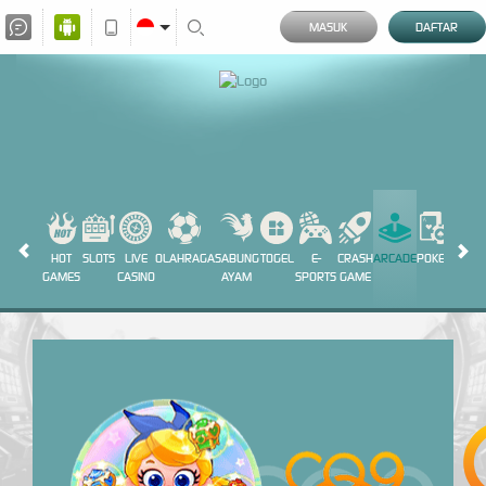
MASUK
DAFTAR
HOT
SLOTS
LIVE
OLAHRAGA
SABUNG
TOGEL
E-
CRASH
ARCADE
POKER
PROM
GAMES
CASINO
AYAM
SPORTS
GAME