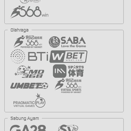
Olahraga
Sabung Ayam