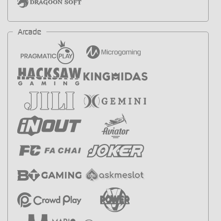
Arcade