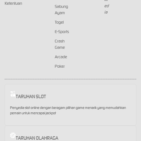
Ketentuan
Sabung
Ayam
Togel
E-Sports
Crash
Game
Arcade
Poker
TARUHAN SLOT
Penyedia slot online dengan beragam pilihan game menarik yang memudahkan
pemain untuk mencapai jackpot
TARUHAN OLAHRAGA