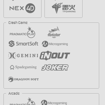
Crash Game
Arcade