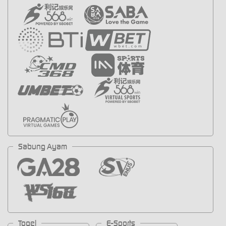
Sabung Ayam
Togel
E-Sports