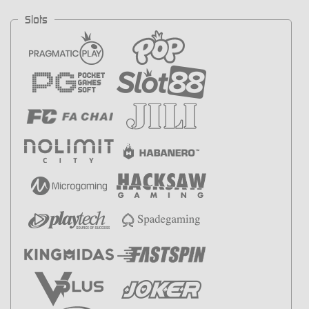
Slots