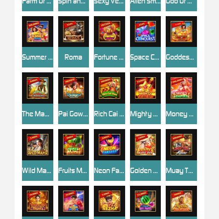
Farm Of Fortune
Spin and Win
Sexy Vegas
Alien Smash
God Of Wealth
Summer Splash Paradise
Roma
Fortune Jewels III
Space Conquest
Goddess Of Egypt
The Maya Myth
Pai Gow Ways
Rich Cai Shen
Mighty Sevens
Money Empire
Wild Mafia
Fruits Mania
Neon Fantasy
Golden Horse Ride
Muay Thai Fighter