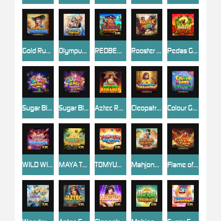
Gold Rush Bonanza
Olympus Fortune
REDBEARD TREASURE
Rooster Blitz
Pedas Gila
Sugar Blast
Sugar Blast Frenzy
Aztec Rush Bonanza
Cleopatra's Treasure
Colour Game Mega Bonus
WILD WITCH SUGAR BONANZA
MAYA TEMPLE OF FORTUNE
TOMYUM BONANZA
Mahjong Beauty
Flame of Fortune