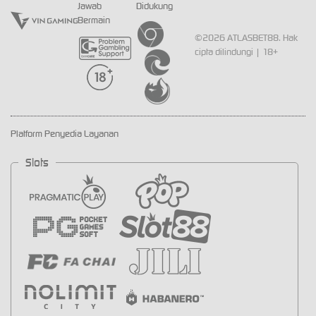
Jawab
Didukung
Bermain
©2026 ATLASBET88. Hak
cipta dilindungi | 18+
Platform Penyedia Layanan
Slots