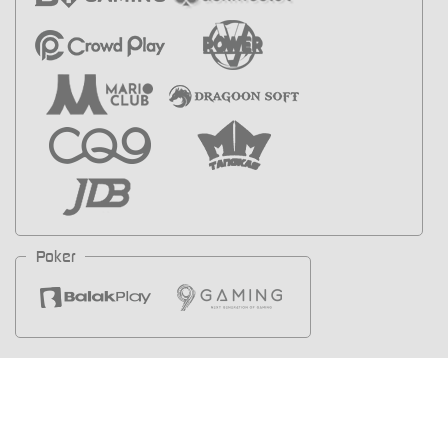
Poker