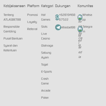
Kebijaksanaan
Platform
Kategori
Dukungan
Komunitas
Tentang
Promosi
Hot
+62819468
Whatsa
ATLASBET88
Games
67522
pp
Loyalty
Responsible
Slots
Telegra
Atlasbet88
Referral
Gambling
m
Live
Pusat Bantuan
Casino
Syarat dan
Olahraga
Ketentuan
Sabung
Ayam
Togel
E-Sports
Crash
Game
Arcade
Poker