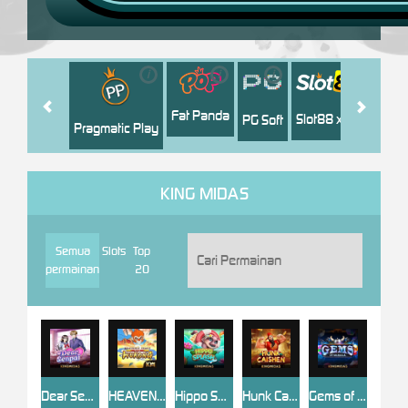
i
i
i
i
i
Facha
Fat Panda
Slot88 x PP
PG Soft
Pragmatic Play
KING MIDAS
Semua
Slots
Top
permainan
20
Dear Senpai
HEAVENLY FEAST WITH WUKONG
Hippo Splash
Hunk Cai Shen
Gems of Valhalla