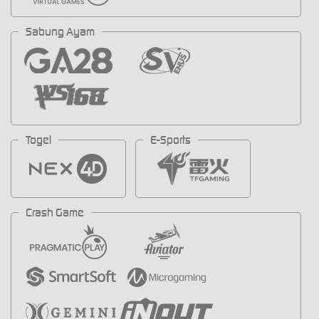
Sabung Ayam
Togel
E-Sports
Crash Game