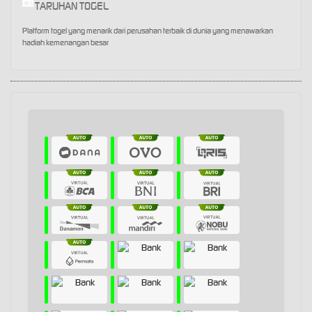
TARUHAN TOGEL
Platform togel yang menarik dari perusahan terbaik di dunia yang menawarkan
hadiah kemenangan besar