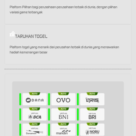
Platform Pilihan bagi perusahaan-perusahaan terbaik di dunia, dengan pilihan
variasi game terbanyak
TARUHAN TOGEL
Platform togel yang menarik dari perusahan terbaik di dunia yang menawarkan
hadiah kemenangan besar