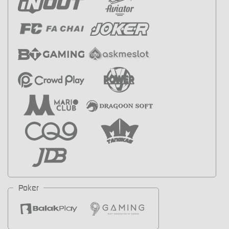
Poker