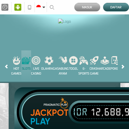
MASUK
DAFTAR
HOT
SLOTS
LIVE
OLAHRAGA
SABUNG
TOGEL
E-
CRASH
ARCADE
POKER
PROM
GAMES
CASINO
AYAM
SPORTS
GAME
IDR
12,688,
JACKPOT
PLAY