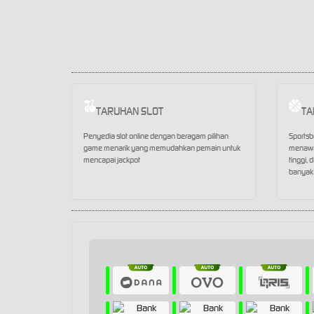
TARUHAN SLOT
TA
Penyedia slot online dengan beragam pilihan
Sportsb
game menarik yang memudahkan pemain untuk
menawar
mencapai jackpot
tinggi,
banyak 