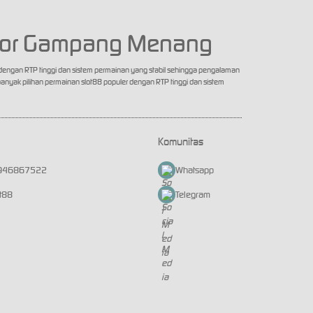
Gacor Gampang Menang
er dengan RTP tinggi dan sistem permainan yang stabil sehingga pengalaman
a banyak pilihan permainan slot88 populer dengan RTP tinggi dan sistem
Komunitas
946867522
Whatsapp
et88
Telegram