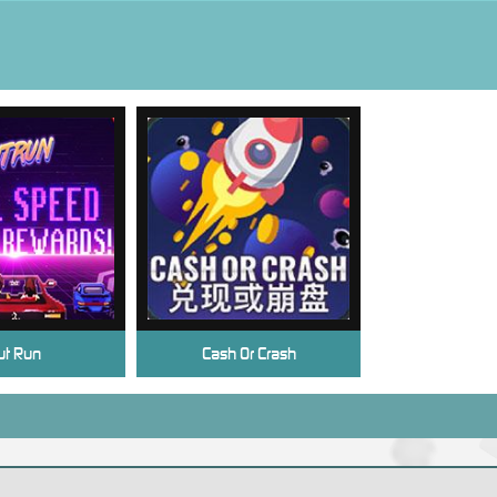
ut Run
Cash Or Crash