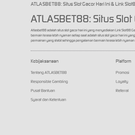
ATLASBET88: Situs Slot Gacor Hari Ini & Link S
ATLASBET88: Situs Slot
Atlasbet88 adalah situs slot gacor hari ini yang menyediakan Link Slot88 
bermain terasa lebih nyaman setiap saat.adalah situs slot gacor hari ini 
permainan yang stabil sehingga pengalaman bermain terasa lebih nyaman s
Kebijaksanaan
Platform
Tentang ATLASBET88
Promosi
Responsible Gambling
Loyalty
Pusat Bantuan
Referral
Syarat dan Ketentuan