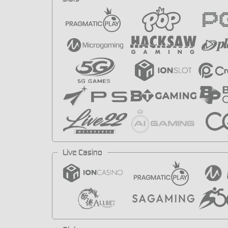
Live Casino