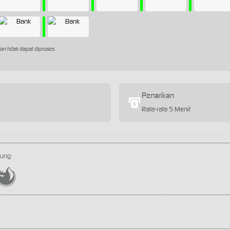
an tidak dapat diproses
Penarikan
Rata-rata 5 Menit
kung