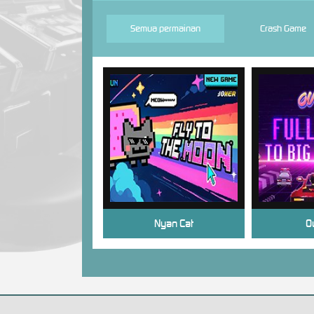
Semua permainan
Crash Game
Nyan Cat
O