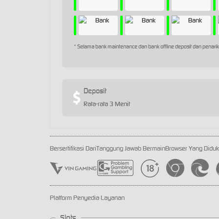
* Selama bank maintenance dan bank offline deposit dan penarik
Deposit
Rata-rata 3 Menit
Bersertifikasi Dari
Tanggung Jawab Bermain
Browser Yang Didu
Platform Penyedia Layanan
Slots