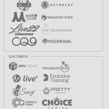
Live Casino