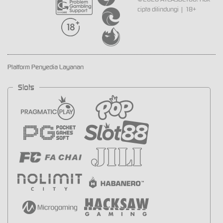
cipta dilindungi | 18+
Platform Penyedia Layanan
Slots