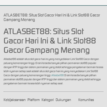
ATLASBET88: Situs Slot Gacor Hari Ini & Link Slot88 Gacor
Gampang Menang
ATLASBET88: Situs Slot
Gacor Hari Ini & Link Slot88
Gacor Gampang Menang
Atlasbet88 adalah situs slot gacor hari ini yang menyediakan Link Slot88 Gacor dengan
peluang kemenangan tinggi. Di sini tersedia banyak pilihan permainan slot88 populer
dengan RTP tinggi dan sistem permainan yang stabil sehingga pengalaman bermain terasa
lebih nyaman setiap saat.adalah situs slot gacor hari ini yang menyediakan Link Slot88
Gacor dengan peluang kemenangan tinggi.
Atlasbet88
Di sini tersedia banyak pilihan
permainan slot88 populer dengan RTP tinggi dan sistem permainan yang stabil sehingga
pengalaman bermain terasa lebih nyaman setiap saat.
Kebijaksanaan
Platform
Kategori
Dukungan
Komunitas