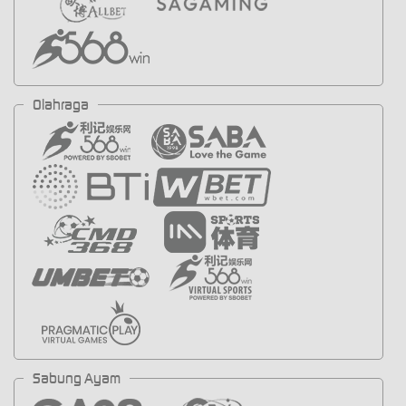
Olahraga
Sabung Ayam