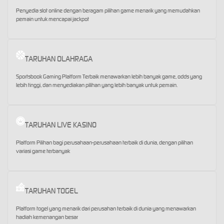
Penyedia slot online dengan beragam pilihan game menarik yang memudahkan
pemain untuk mencapai jackpot
TARUHAN OLAHRAGA
Sportsbook Gaming Platform Terbaik menawarkan lebih banyak game, odds yang
lebih tinggi, dan menyediakan pilihan yang lebih banyak untuk pemain.
TARUHAN LIVE KASINO
Platform Pilihan bagi perusahaan-perusahaan terbaik di dunia, dengan pilihan
variasi game terbanyak
TARUHAN TOGEL
Platform togel yang menarik dari perusahan terbaik di dunia yang menawarkan
hadiah kemenangan besar