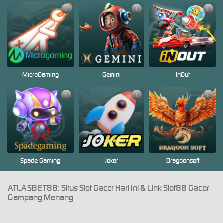
i
i
i
MicroGaming
Gemini
InOut
i
i
i
Spade Gaming
Joker
Dragoonsoft
ATLASBET88: Situs Slot Gacor Hari Ini & Link Slot88 Gacor
Gampang Menang