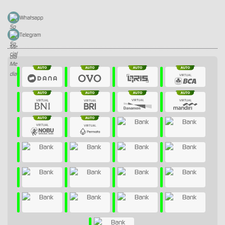
Whatsapp
Telegram