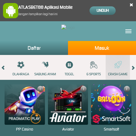
×
ATLASBET88 Aplikasi Mobile
UNDUH
Jangan tampilkan lagi hari ini
Daftar
Masuk
SINO
OLAHRAGA
SABUNG AYAM
TOGEL
E-SPORTS
CRASH GAME
i
i
i
PP Casino
Aviator
Smartsoft