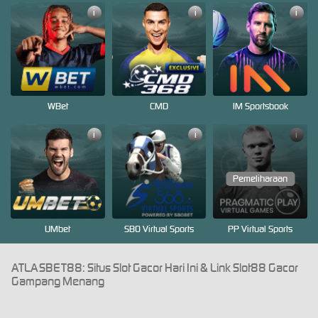
i
i
i
WBet
CMD
IM Sportsbook
i
i
i
UMbet
SBO Virtual Sports
PP Virtual Sports
ATLASBET88: Situs Slot Gacor Hari Ini & Link Slot88 Gacor
Gampang Menang