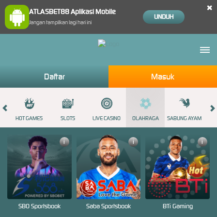
×
ATLASBET88 Aplikasi Mobile
UNDUH
Jangan tampilkan lagi hari ini
Daftar
Masuk
HOT GAMES
SLOTS
LIVE CASINO
OLAHRAGA
SABUNG AYAM
i
i
i
SBO Sportsbook
Saba Sportsbook
BTi Gaming