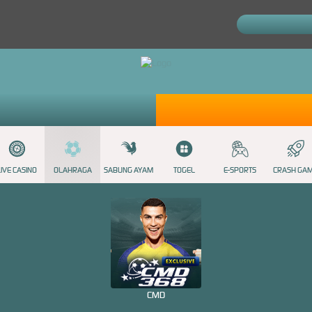
LIVE CASINO
OLAHRAGA
SABUNG AYAM
TOGEL
E-SPORTS
CRASH GA
CMD