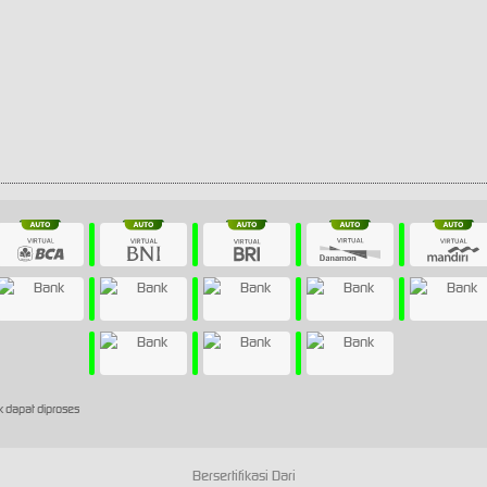
k dapat diproses
Bersertifikasi Dari