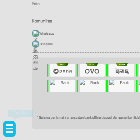
Poker
Komunitas
Whatsapp
Telegram
Tap Me!
* Selama bank maintenance dan bank offline deposit dan penarikan tida