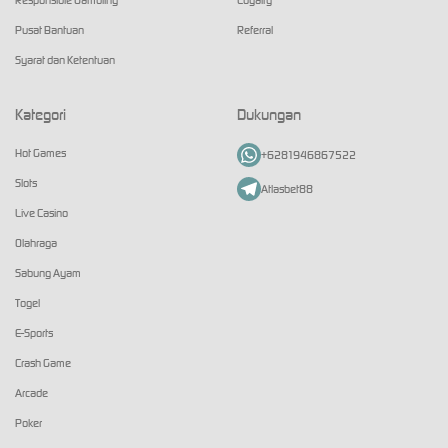
Responsible Gambling
Loyalty
Pusat Bantuan
Referral
Syarat dan Ketentuan
Kategori
Dukungan
Hot Games
+6281946867522
Slots
Atlasbet88
Live Casino
Olahraga
Sabung Ayam
Togel
E-Sports
Crash Game
Arcade
Poker