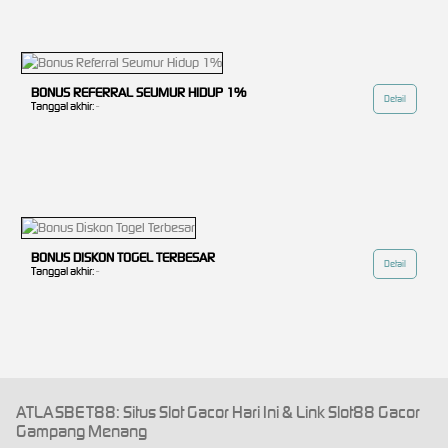
BONUS REFERRAL SEUMUR HIDUP 1%
Detail
Tanggal akhir:
-
BONUS DISKON TOGEL TERBESAR
Detail
Tanggal akhir:
-
ATLASBET88: Situs Slot Gacor Hari Ini & Link Slot88 Gacor
Gampang Menang