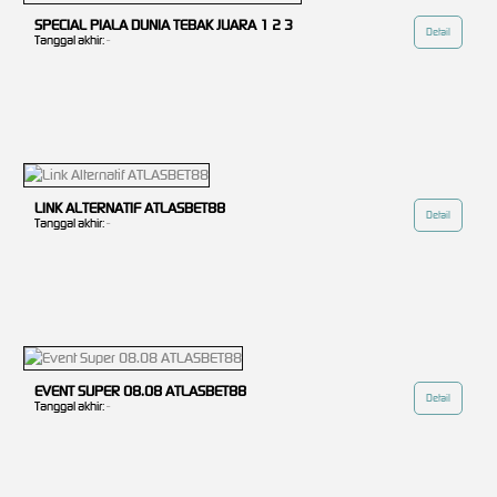
SPECIAL PIALA DUNIA TEBAK JUARA 1 2 3
Detail
Tanggal akhir:
-
LINK ALTERNATIF ATLASBET88
Detail
Tanggal akhir:
-
EVENT SUPER 08.08 ATLASBET88
Detail
Tanggal akhir:
-