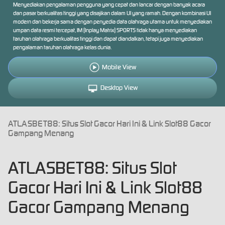
Menyediakan pengalaman pengguna yang cepat dan lancar dengan banyak acara
dan pasar berkualitas tinggi yang disajikan dalam UI yang ramah. Dengan kombinasi UI
modern dan bekerja sama dengan penyedia data olahraga utama untuk menyediakan
umpan data resmi tercepat, IM (Inplay Matrix) SPORTS tidak hanya menyediakan
taruhan olahraga berkualitas tinggi dan dapat diandalkan, tetapi juga menyediakan
pengalaman taruhan olahraga kelas dunia.
Mobile View
Desktop View
ATLASBET88: Situs Slot Gacor Hari Ini & Link Slot88 Gacor
Gampang Menang
ATLASBET88: Situs Slot
Gacor Hari Ini & Link Slot88
Gacor Gampang Menang