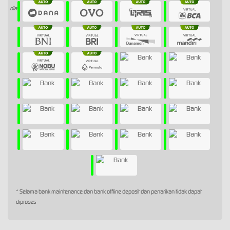
* Selama bank maintenance dan bank offline deposit dan penarikan tidak dapat
diproses