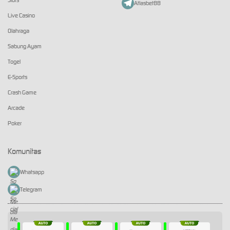
Atlasbet88
Live Casino
Olahraga
Sabung Ayam
Togel
E-Sports
Crash Game
Arcade
Poker
Komunitas
Whatsapp
Telegram