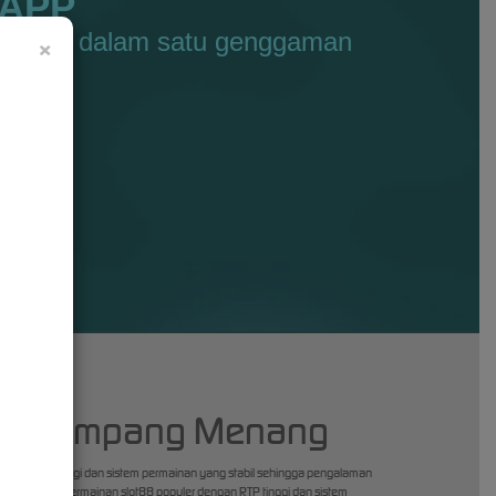
 APP
rmainan dalam satu genggaman
×
ET88
stalasi
Gacor Gampang Menang
 dengan RTP tinggi dan sistem permainan yang stabil sehingga pengalaman
banyak pilihan permainan slot88 populer dengan RTP tinggi dan sistem