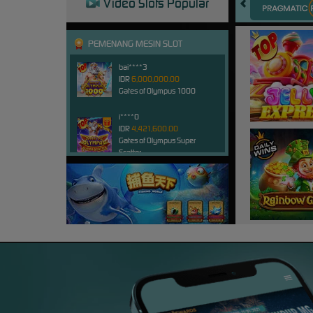
Video Slots Popular
PEMENANG MESIN SLOT
bai****3
IDR
6,000,000.00
Gates of Olympus 1000
i****0
IDR
4,421,600.00
Gates of Olympus Super
Scatter
i****0
IDR
3,012,060.00
Sugar Rush 1000
i****0
IDR
2,497,550.00
Gates of Olympus Super
Scatter
i****0
IDR
1,793,950.00