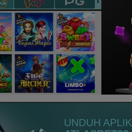
UNDUH APLIK