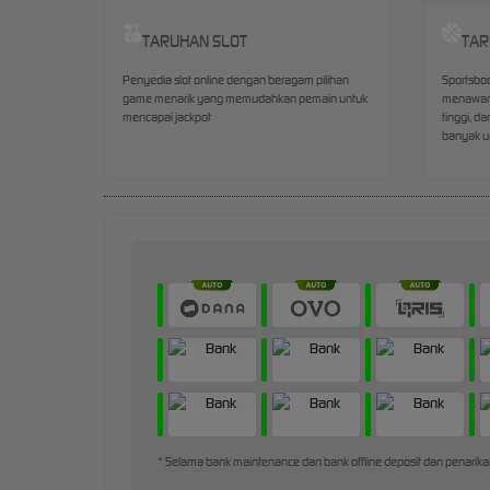
TARUHAN SLOT
TAR
Penyedia slot online dengan beragam pilihan
Sportsboo
game menarik yang memudahkan pemain untuk
menawark
mencapai jackpot
tinggi, d
banyak u
* Selama bank maintenance dan bank offline deposit dan penarikan