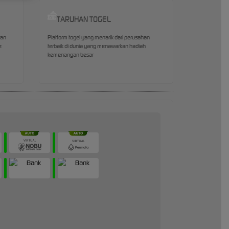
TARUHAN TOGEL
aan
Platform togel yang menarik dari perusahan
e
terbaik di dunia yang menawarkan hadiah
kemenangan besar