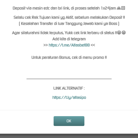
tiap saat.
Deposit via mesin edc dan bri link, di proses setelah 1x24jam 🙏🏻
Selalu cek Rek Tujuan kami yg Aktif, sebelum melakukan Deposit !!
( Kesalahan Transfer di luar Tanggung Jawab kami ya Boss )
Kategori
Dukungan
Agar silaturahmi tidak terputus, Yukk cek link terbaru di status !!😁😁
Hot Games
+62819
Add kita di telegram
>>
https://t.me/Atlasbet88
<<
Slots
Atlasbet
Live Casino
Untuk peraturan Bonus, cek di menu promo !!
Olahraga
Sabung Ayam
---------------------------------------------------------------------
Togel
LINK ALTERNATIF :
E-Sports
https://t.ly/atlasipo
Crash Game
Arcade
Poker
OK