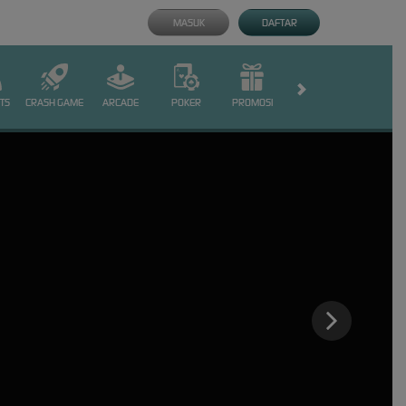
MASUK
DAFTAR
TS
CRASH GAME
ARCADE
POKER
PROMOSI