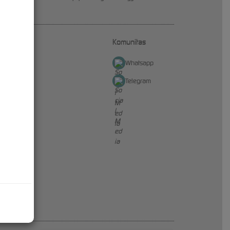
Komunitas
46867522
Whatsapp
88
Telegram