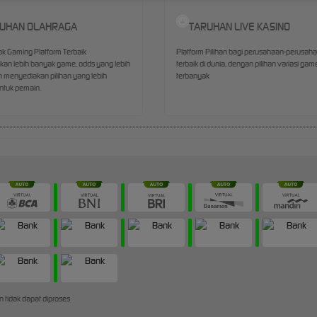
UHAN OLAHRAGA
TARUHAN LIVE KASINO
k Gaming Platform Terbaik
Platform Pilihan bagi perusahaan-perusah
an lebih banyak game, odds yang lebih
terbaik di dunia, dengan pilihan variasi gam
an menyediakan pilihan yang lebih
terbanyak
ntuk pemain.
 tidak dapat diproses